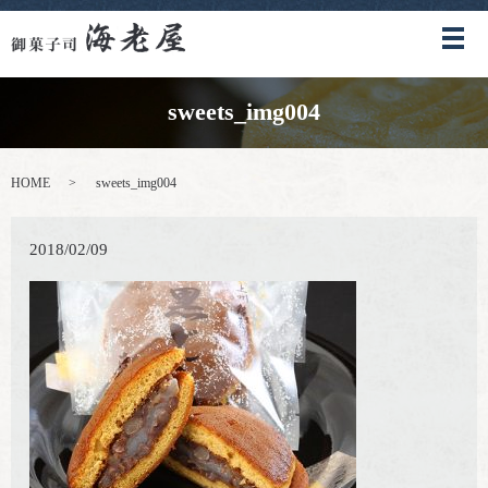
メ
sweets_img004
HOME
sweets_img004
2018/02/09