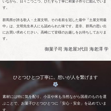
いながら、日々こつこつ、ひたすら丁寧に和菓子作りに励んでいま
す。
群馬県が誇る歌人・土屋文明。その名前を冠した最中『土屋文明最
中』は、文明先生本人にも認められた味です。是非、群馬の思い出
にお買い求めください。高崎にて皆様のお越しをお待ちしておりま
す。
御菓子司 海老屋3代目 海老澤 学
ひとつひとつ丁寧に。想いが人を繋げます
素材には特に気を配り、小豆や米も当然ながら国産のものを選
ぶことで、
お菓子ひとつひとつに「安心・安全」を込めていま
す。