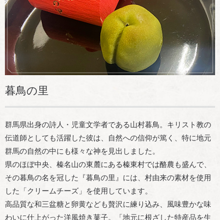
暮鳥の里
群馬県出身の詩人・児童文学者である山村暮鳥。キリスト教の
伝道師としても活躍した彼は、自然への信仰が篤く、特に地元
群馬の自然の中にも様々な神を見出しました。
県のほぼ中央、榛名山の東麓にある榛東村では酪農も盛んで、
その暮鳥の名を冠した『暮鳥の里』には、村由来の素材を使用
した「クリームチーズ」を使用しています。
高品質な和三盆糖と卵黄なども贅沢に練り込み、風味豊かな味
わいに仕上がった洋風焼き菓子。「地元に根ざした特産品を生