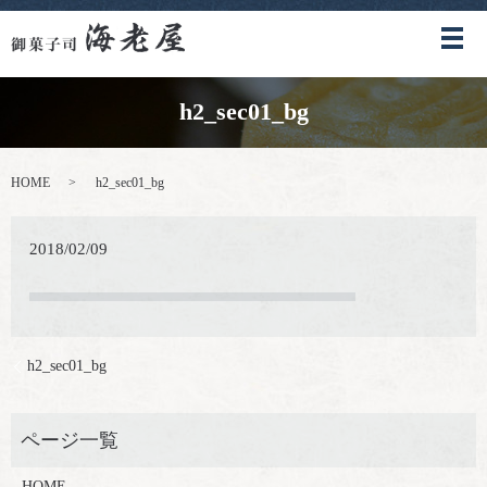
メ
h2_sec01_bg
HOME
h2_sec01_bg
2018/02/09
h2_sec01_bg
HOME